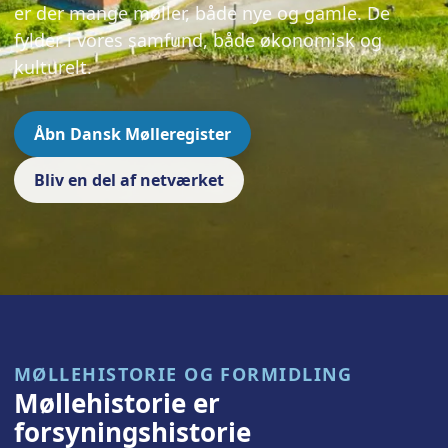
er der mange møller, både nye og gamle. De
fylder i vores samfund, både økonomisk og
kulturelt.
Åbn Dansk Mølleregister
Bliv en del af netværket
MØLLEHISTORIE OG FORMIDLING
Møllehistorie er
forsyningshistorie