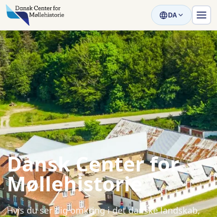
DA
Dansk Center for
Møllehistorie
Hvis du ser dig omkring i det danske landskab,