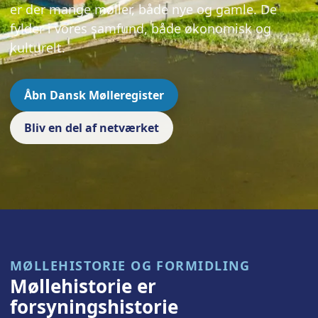
er der mange møller, både nye og gamle. De
fylder i vores samfund, både økonomisk og
kulturelt.
Åbn Dansk Mølleregister
Bliv en del af netværket
MØLLEHISTORIE OG FORMIDLING
Møllehistorie er
forsyningshistorie