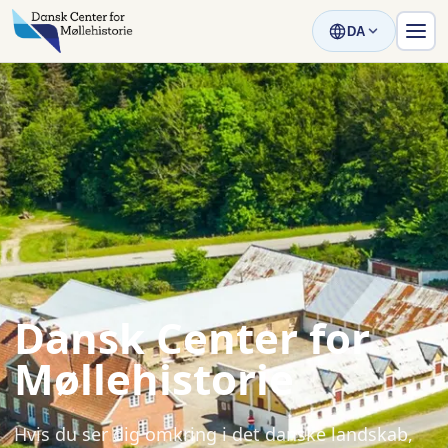
DA
Dansk Center for
Møllehistorie
Hvis du ser dig omkring i det danske landskab,