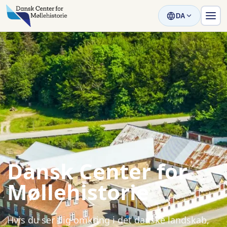
DA
Dansk Center for
Møllehistorie
Hvis du ser dig omkring i det danske landskab,