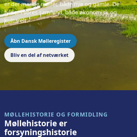
er der mange møller, både nye og gamle. De
fylder i vores samfund, både økonomisk og
kulturelt.
Åbn Dansk Mølleregister
Bliv en del af netværket
MØLLEHISTORIE OG FORMIDLING
Møllehistorie er
forsyningshistorie