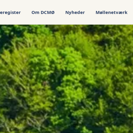
eregister
Om DCMØ
Nyheder
Møllenetværk