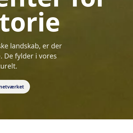
torie
ske landskab, er der
 De fylder i vores
urelt.
f netværket