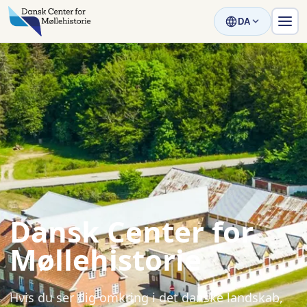
DA
Dansk Center for
Møllehistorie
Hvis du ser dig omkring i det danske landskab,