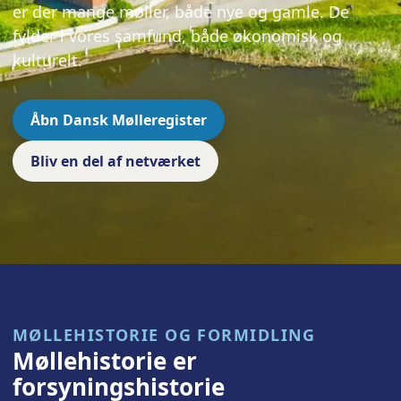
er der mange møller, både nye og gamle. De
fylder i vores samfund, både økonomisk og
kulturelt.
Åbn Dansk Mølleregister
Bliv en del af netværket
MØLLEHISTORIE OG FORMIDLING
Møllehistorie er
forsyningshistorie