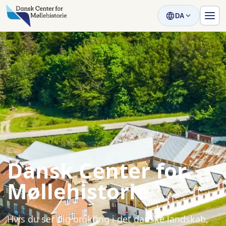
DA
Dansk Center for
Møllehistorie
Hvis du ser dig omkring i det danske landskab,