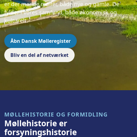
er der mange møller, både nye og gamle. De
fylder i vores samfund, både økonomisk og
kulturelt.
Åbn Dansk Mølleregister
Bliv en del af netværket
MØLLEHISTORIE OG FORMIDLING
Møllehistorie er
forsyningshistorie