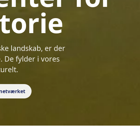
torie
ske landskab, er der
 De fylder i vores
urelt.
f netværket