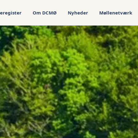
eregister
Om DCMØ
Nyheder
Møllenetværk