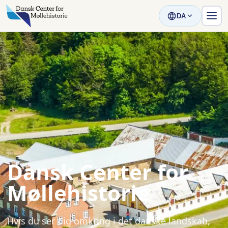
DA
Dansk Center for
Møllehistorie
Hvis du ser dig omkring i det danske landskab,