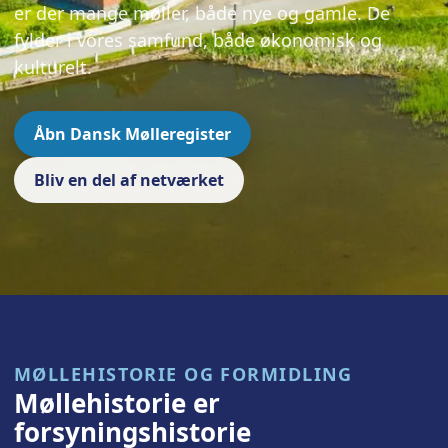
er der mange møller, både nye og gamle. De
fylder i vores samfund, både økonomisk og
kulturelt.
Åbn Dansk Mølleregister
Bliv en del af netværket
MØLLEHISTORIE OG FORMIDLING
Møllehistorie er
forsyningshistorie