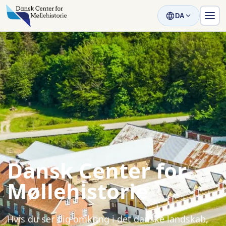
DA
Dansk Center for
Møllehistorie
Hvis du ser dig omkring i det danske landskab,