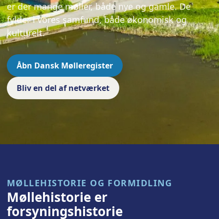
er der mange møller, både nye og gamle. De
fylder i vores samfund, både økonomisk og
kulturelt.
Åbn Dansk Mølleregister
Bliv en del af netværket
MØLLEHISTORIE OG FORMIDLING
Møllehistorie er
forsyningshistorie