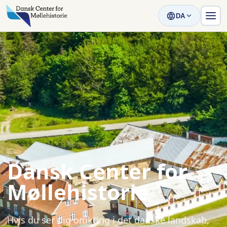
DA
Dansk Center for
Møllehistorie
Hvis du ser dig omkring i det danske landskab,