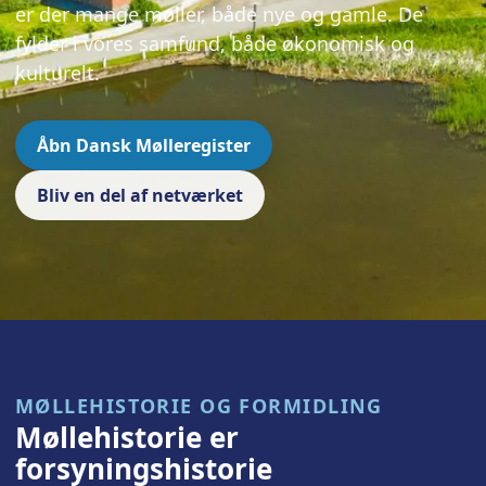
er der mange møller, både nye og gamle. De
fylder i vores samfund, både økonomisk og
kulturelt.
Åbn Dansk Mølleregister
Bliv en del af netværket
MØLLEHISTORIE OG FORMIDLING
Møllehistorie er
forsyningshistorie