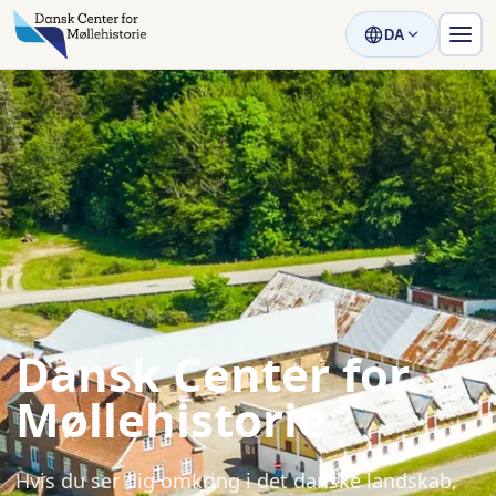
DA
Dansk Center for
Møllehistorie
Hvis du ser dig omkring i det danske landskab,