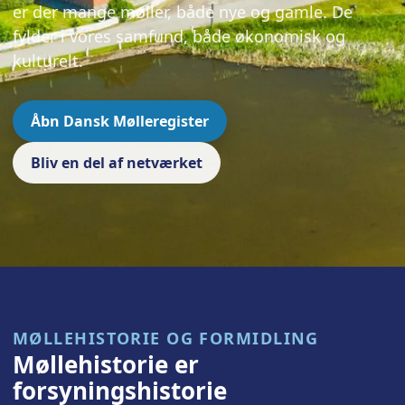
er der mange møller, både nye og gamle. De
fylder i vores samfund, både økonomisk og
kulturelt.
Åbn Dansk Mølleregister
Bliv en del af netværket
MØLLEHISTORIE OG FORMIDLING
Møllehistorie er
forsyningshistorie