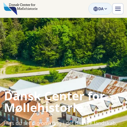
DA
Dansk Center for
Møllehistorie
Hvis du ser dig omkring i det danske landskab,