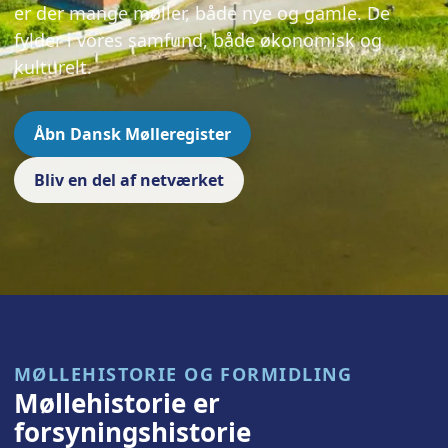
er der mange møller, både nye og gamle. De
fylder i vores samfund, både økonomisk og
kulturelt.
Åbn Dansk Mølleregister
Bliv en del af netværket
MØLLEHISTORIE OG FORMIDLING
Møllehistorie er
forsyningshistorie