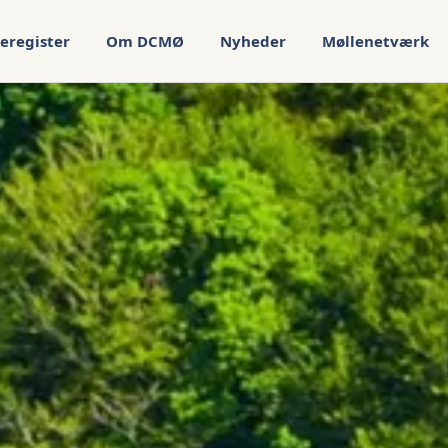
eregister
Om DCMØ
Nyheder
Møllenetværk