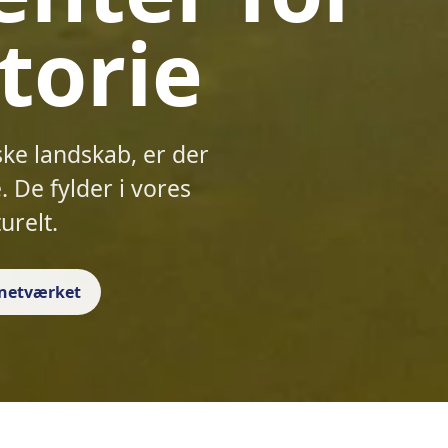
torie
ske landskab, er der
 De fylder i vores
urelt.
f netværket