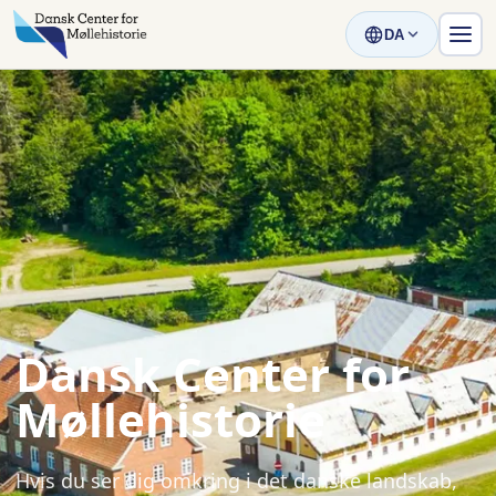
DA
Dansk Center for
Møllehistorie
Hvis du ser dig omkring i det danske landskab,