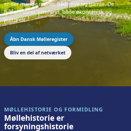
er der mange møller, både nye og gamle. De
fylder i vores samfund, både økonomisk og
kulturelt.
Åbn Dansk Mølleregister
Bliv en del af netværket
MØLLEHISTORIE OG FORMIDLING
Møllehistorie er
forsyningshistorie