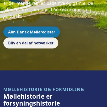
er der mange møller, både nye og gamle. De
fylder i vores samfund, både økonomisk og
kulturelt.
Åbn Dansk Mølleregister
Bliv en del af netværket
MØLLEHISTORIE OG FORMIDLING
Møllehistorie er
forsyningshistorie