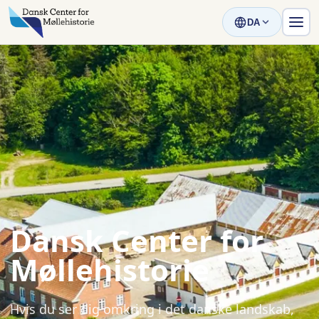
DA
Dansk Center for
Møllehistorie
Hvis du ser dig omkring i det danske landskab,