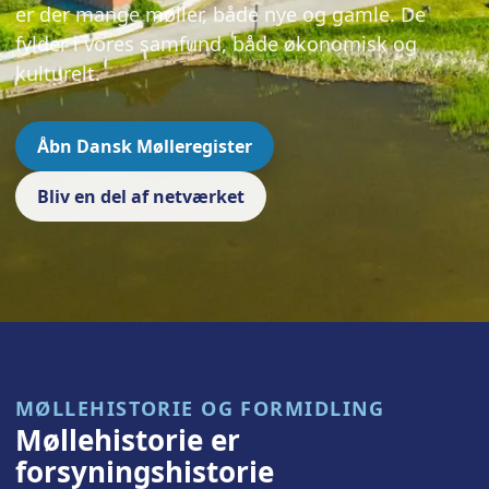
er der mange møller, både nye og gamle. De
fylder i vores samfund, både økonomisk og
kulturelt.
Åbn Dansk Mølleregister
Bliv en del af netværket
MØLLEHISTORIE OG FORMIDLING
Møllehistorie er
forsyningshistorie