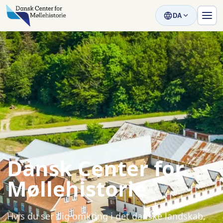
DA
Dansk Center for
Møllehistorie
Hvis du ser dig omkring i det danske landskab,