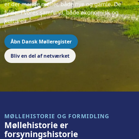
er der mange møller, både nye og gamle. De
fylder i vores samfund, både økonomisk og
kulturelt.
Åbn Dansk Mølleregister
Bliv en del af netværket
MØLLEHISTORIE OG FORMIDLING
Møllehistorie er
forsyningshistorie