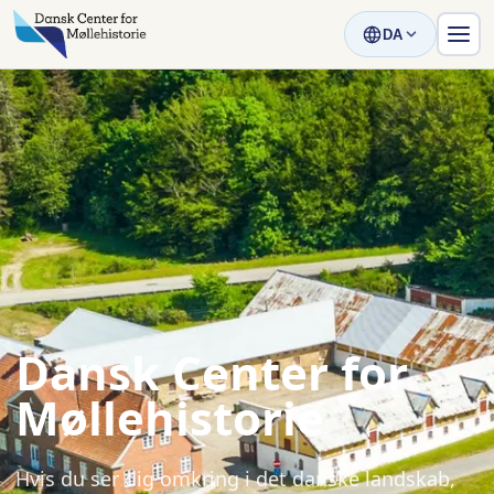
DA
Dansk Center for
Møllehistorie
Hvis du ser dig omkring i det danske landskab,