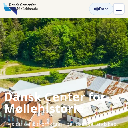
DA
Dansk Center for
Møllehistorie
Hvis du ser dig omkring i det danske landskab,