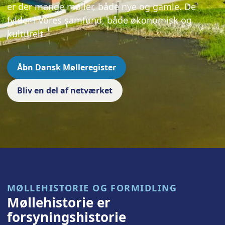
er der mange møller, både nye og gamle. De
fylder i vores samfund, både økonomisk og
kulturelt.
Åbn Dansk Mølleregister
Bliv en del af netværket
MØLLEHISTORIE OG FORMIDLING
Møllehistorie er
forsyningshistorie