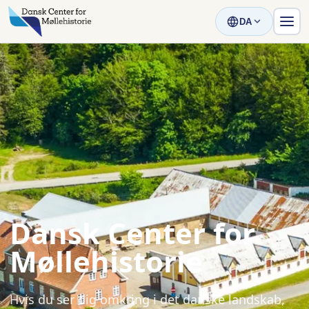
DA
Dansk Center for
Møllehistorie
Hvis du ser dig omkring i det danske landskab,