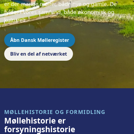
er der mange møller, både nye og gamle. De
fylder i vores samfund, både økonomisk og
kulturelt.
Åbn Dansk Mølleregister
Bliv en del af netværket
MØLLEHISTORIE OG FORMIDLING
Møllehistorie er
forsyningshistorie