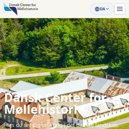
DA
Dansk Center for
Møllehistorie
Hvis du ser dig omkring i det danske landskab,