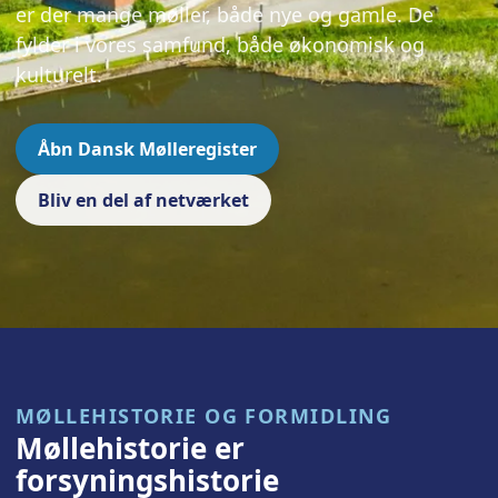
er der mange møller, både nye og gamle. De
fylder i vores samfund, både økonomisk og
kulturelt.
Åbn Dansk Mølleregister
Bliv en del af netværket
MØLLEHISTORIE OG FORMIDLING
Møllehistorie er
forsyningshistorie