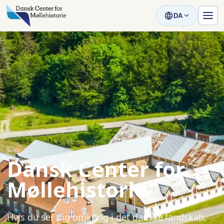
DA
Dansk Center for
Møllehistorie
Hvis du ser dig omkring i det danske landskab,