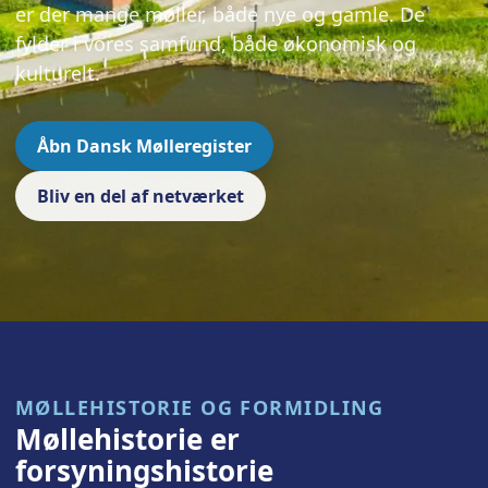
er der mange møller, både nye og gamle. De
fylder i vores samfund, både økonomisk og
kulturelt.
Åbn Dansk Mølleregister
Bliv en del af netværket
MØLLEHISTORIE OG FORMIDLING
Møllehistorie er
forsyningshistorie