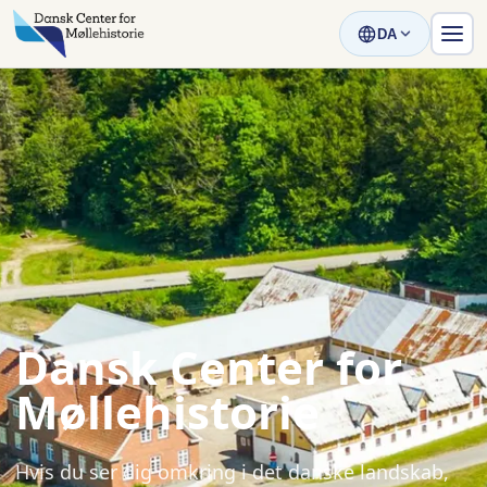
DA
Dansk Center for
Møllehistorie
Hvis du ser dig omkring i det danske landskab,