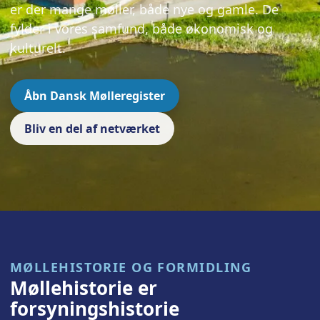
er der mange møller, både nye og gamle. De
fylder i vores samfund, både økonomisk og
kulturelt.
Åbn Dansk Mølleregister
Bliv en del af netværket
MØLLEHISTORIE OG FORMIDLING
Møllehistorie er
forsyningshistorie