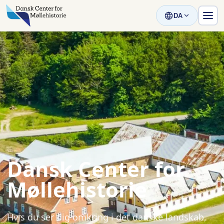
DA
Dansk Center for
Møllehistorie
Hvis du ser dig omkring i det danske landskab,