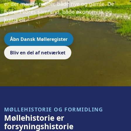
er der mange møller, både nye og gamle. De
fylder i vores samfund, både økonomisk og
kulturelt.
Åbn Dansk Mølleregister
Bliv en del af netværket
MØLLEHISTORIE OG FORMIDLING
Møllehistorie er
forsyningshistorie