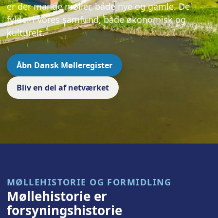
er der mange møller, både nye og gamle. De
fylder i vores samfund, både økonomisk og
kulturelt.
Åbn Dansk Mølleregister
Bliv en del af netværket
MØLLEHISTORIE OG FORMIDLING
Møllehistorie er
forsyningshistorie