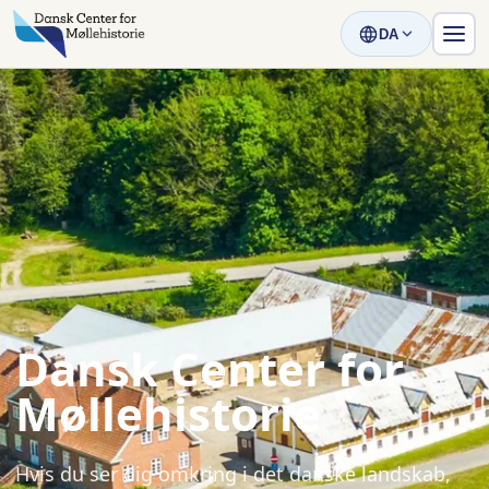
DA
Dansk Center for
Møllehistorie
Hvis du ser dig omkring i det danske landskab,