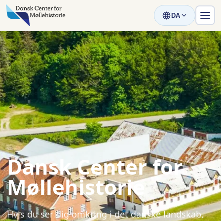
DA
Dansk Center for
Møllehistorie
Hvis du ser dig omkring i det danske landskab,