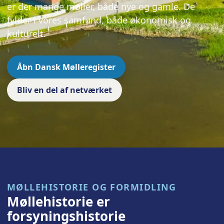
er der mange møller, både nye og gamle. De
fylder i vores samfund, både økonomisk og
kulturelt.
Åbn Dansk Mølleregister
Bliv en del af netværket
MØLLEHISTORIE OG FORMIDLING
Møllehistorie er
forsyningshistorie