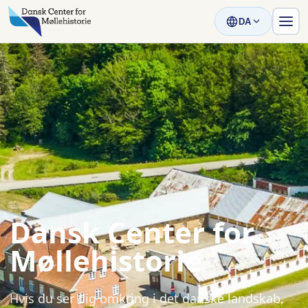
DA
Dansk Center for
Møllehistorie
Hvis du ser dig omkring i det danske landskab,