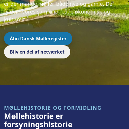
er der mange møller, både nye og gamle. De
fylder i vores samfund, både økonomisk og
kulturelt.
Åbn Dansk Mølleregister
Bliv en del af netværket
MØLLEHISTORIE OG FORMIDLING
Møllehistorie er
forsyningshistorie