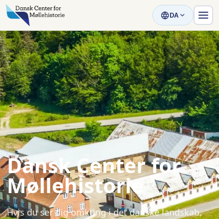
DA
Dansk Center for
Møllehistorie
Hvis du ser dig omkring i det danske landskab,