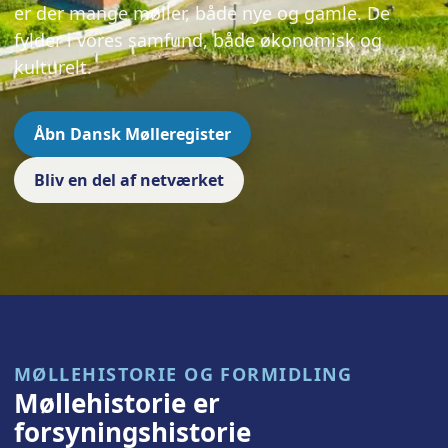
er der mange møller, både nye og gamle. De
fylder i vores samfund, både økonomisk og
kulturelt.
Åbn Dansk Mølleregister
Bliv en del af netværket
MØLLEHISTORIE OG FORMIDLING
Møllehistorie er
forsyningshistorie