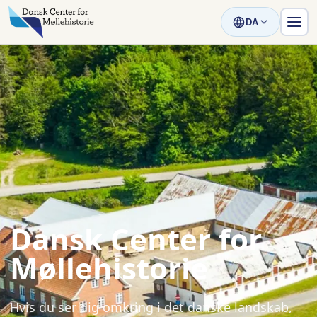
DA
Dansk Center for
Møllehistorie
Hvis du ser dig omkring i det danske landskab,