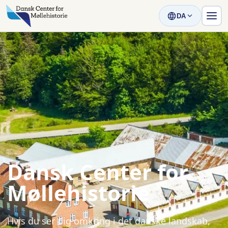
DA
Dansk Center for
Møllehistorie
Hvis du ser dig omkring i det danske landskab,