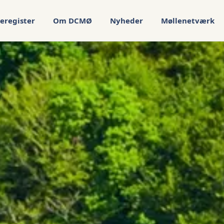
eregister
Om DCMØ
Nyheder
Møllenetværk