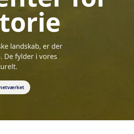
torie
ske landskab, er der
 De fylder i vores
urelt.
f netværket