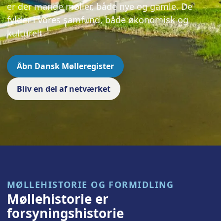
er der mange møller, både nye og gamle. De
fylder i vores samfund, både økonomisk og
kulturelt.
Åbn Dansk Mølleregister
Bliv en del af netværket
MØLLEHISTORIE OG FORMIDLING
Møllehistorie er
forsyningshistorie