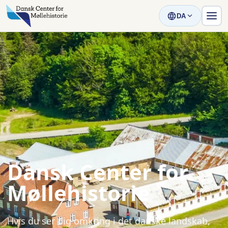
DA
Dansk Center for
Møllehistorie
Hvis du ser dig omkring i det danske landskab,