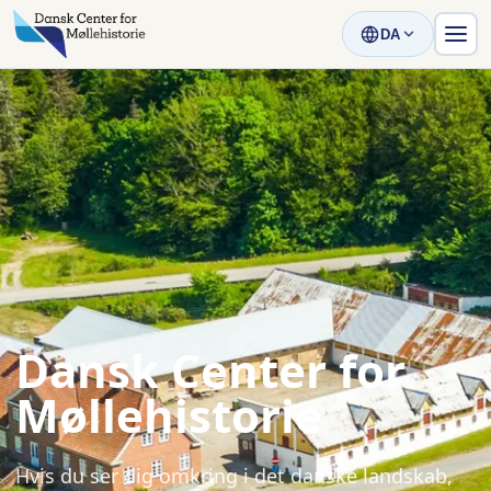
DA
Dansk Center for
Møllehistorie
Hvis du ser dig omkring i det danske landskab,