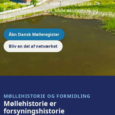
er der mange møller, både nye og gamle. De
fylder i vores samfund, både økonomisk og
kulturelt.
Åbn Dansk Mølleregister
Bliv en del af netværket
MØLLEHISTORIE OG FORMIDLING
Møllehistorie er
forsyningshistorie