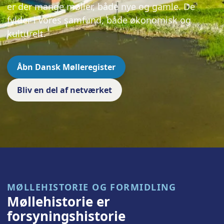
er der mange møller, både nye og gamle. De
fylder i vores samfund, både økonomisk og
kulturelt.
Åbn Dansk Mølleregister
Bliv en del af netværket
MØLLEHISTORIE OG FORMIDLING
Møllehistorie er
forsyningshistorie