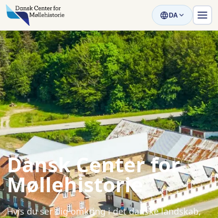
DA
Dansk Center for
Møllehistorie
Hvis du ser dig omkring i det danske landskab,