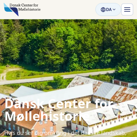
DA
Dansk Center for
Møllehistorie
Hvis du ser dig omkring i det danske landskab,