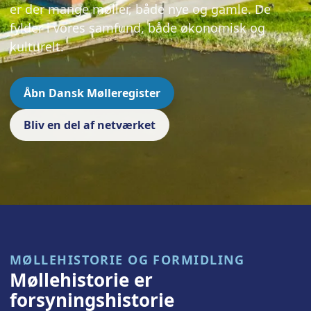
er der mange møller, både nye og gamle. De
fylder i vores samfund, både økonomisk og
kulturelt.
Åbn Dansk Mølleregister
Bliv en del af netværket
MØLLEHISTORIE OG FORMIDLING
Møllehistorie er
forsyningshistorie