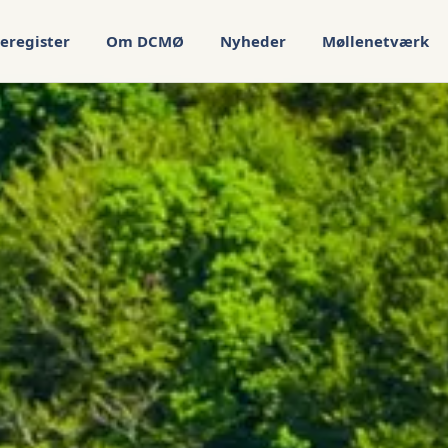
eregister
Om DCMØ
Nyheder
Møllenetværk