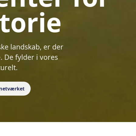
torie
ske landskab, er der
 De fylder i vores
urelt.
f netværket