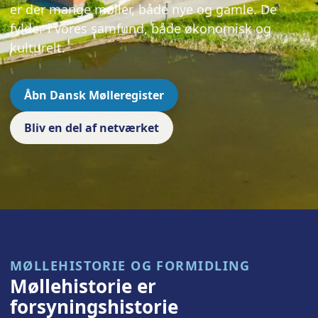
er der mange møller, både nye og gamle. De
fylder i vores samfund, både økonomisk og
kulturelt.
Åbn Dansk Mølleregister
Bliv en del af netværket
MØLLEHISTORIE OG FORMIDLING
Møllehistorie er
forsyningshistorie