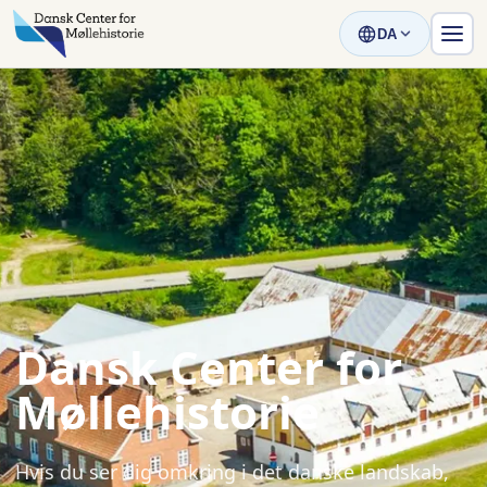
DA
Dansk Center for
Møllehistorie
Hvis du ser dig omkring i det danske landskab,