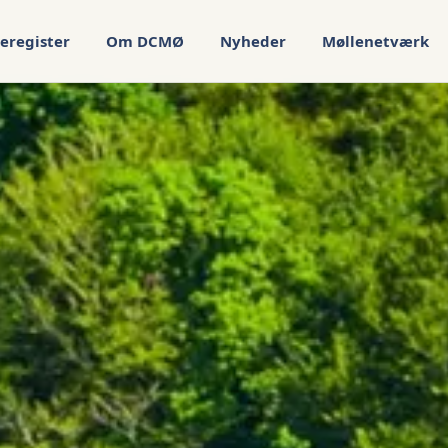
eregister
Om DCMØ
Nyheder
Møllenetværk