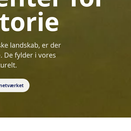
torie
ske landskab, er der
 De fylder i vores
urelt.
f netværket