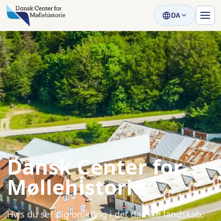
DA
Dansk Center for
Møllehistorie
Hvis du ser dig omkring i det danske landskab,