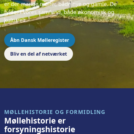
er der mange møller, både nye og gamle. De
fylder i vores samfund, både økonomisk og
kulturelt.
Åbn Dansk Mølleregister
Bliv en del af netværket
MØLLEHISTORIE OG FORMIDLING
Møllehistorie er
forsyningshistorie