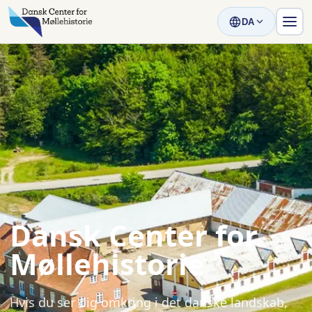
DA
Dansk Center for
Møllehistorie
Hvis du ser dig omkring i det danske landskab,