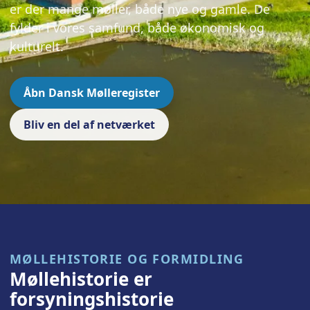
er der mange møller, både nye og gamle. De
fylder i vores samfund, både økonomisk og
kulturelt.
Åbn Dansk Mølleregister
Bliv en del af netværket
MØLLEHISTORIE OG FORMIDLING
Møllehistorie er
forsyningshistorie