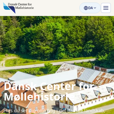
DA
Dansk Center for
Møllehistorie
Hvis du ser dig omkring i det danske landskab,