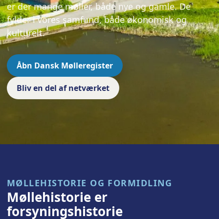
er der mange møller, både nye og gamle. De
fylder i vores samfund, både økonomisk og
kulturelt.
Åbn Dansk Mølleregister
Bliv en del af netværket
MØLLEHISTORIE OG FORMIDLING
Møllehistorie er
forsyningshistorie