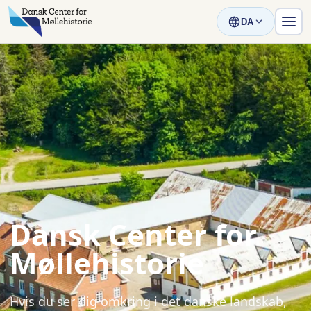
DA
Dansk Center for
Møllehistorie
Hvis du ser dig omkring i det danske landskab,