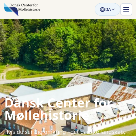
DA
Dansk Center for
Møllehistorie
Hvis du ser dig omkring i det danske landskab,