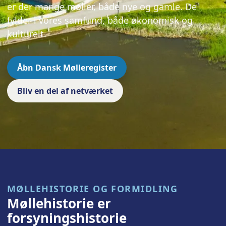
er der mange møller, både nye og gamle. De
fylder i vores samfund, både økonomisk og
kulturelt.
Åbn Dansk Mølleregister
Bliv en del af netværket
MØLLEHISTORIE OG FORMIDLING
Møllehistorie er
forsyningshistorie