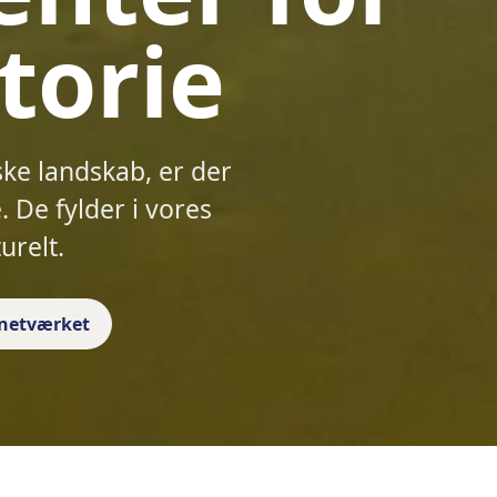
torie
ske landskab, er der
 De fylder i vores
urelt.
f netværket