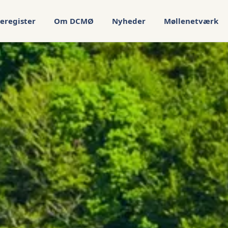
eregister
Om DCMØ
Nyheder
Møllenetværk