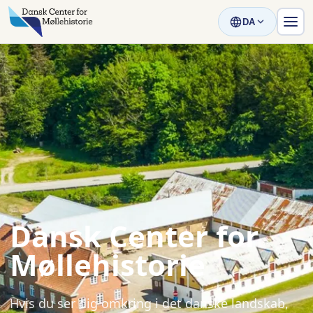
DA
Dansk Center for
Møllehistorie
Hvis du ser dig omkring i det danske landskab,