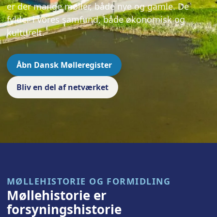
er der mange møller, både nye og gamle. De
fylder i vores samfund, både økonomisk og
kulturelt.
Åbn Dansk Mølleregister
Bliv en del af netværket
MØLLEHISTORIE OG FORMIDLING
Møllehistorie er
forsyningshistorie