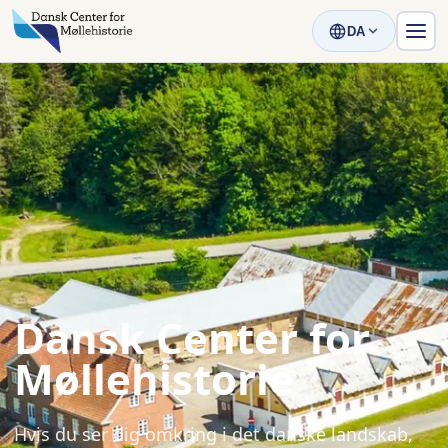
DA
Dansk Center for
Møllehistorie
Hvis du ser dig omkring i det danske landskab,