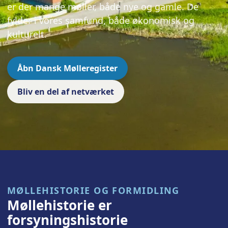
er der mange møller, både nye og gamle. De
fylder i vores samfund, både økonomisk og
kulturelt.
Åbn Dansk Mølleregister
Bliv en del af netværket
MØLLEHISTORIE OG FORMIDLING
Møllehistorie er
forsyningshistorie