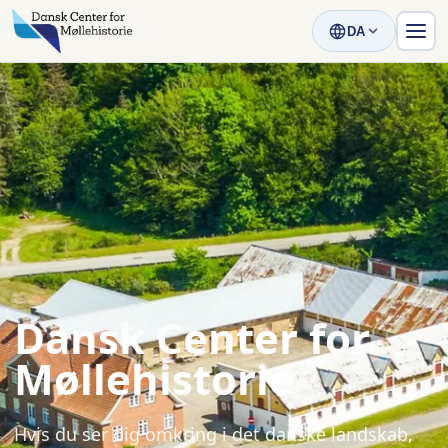
DA
Dansk Center for
Møllehistorie
Hvis du ser dig omkring i det danske landskab,