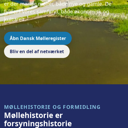
er der mange møller, både nye og gamle. De
fylder i vores samfund, både økonomisk og
kulturelt.
Åbn Dansk Mølleregister
Bliv en del af netværket
MØLLEHISTORIE OG FORMIDLING
Møllehistorie er
forsyningshistorie