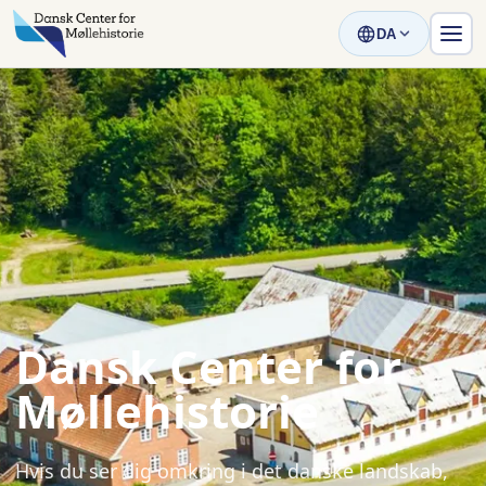
DA
Dansk Center for
Møllehistorie
Hvis du ser dig omkring i det danske landskab,