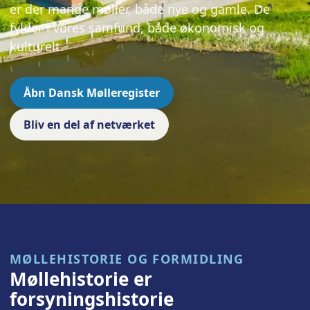
er der mange møller, både nye og gamle. De
fylder i vores samfund, både økonomisk og
kulturelt.
Åbn Dansk Mølleregister
Bliv en del af netværket
MØLLEHISTORIE OG FORMIDLING
Møllehistorie er
forsyningshistorie