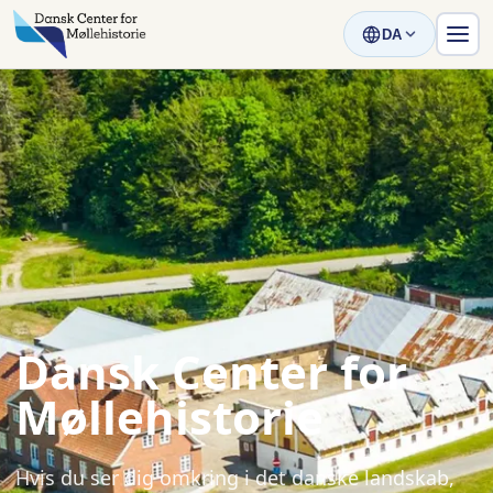
DA
Dansk Center for
Møllehistorie
Hvis du ser dig omkring i det danske landskab,