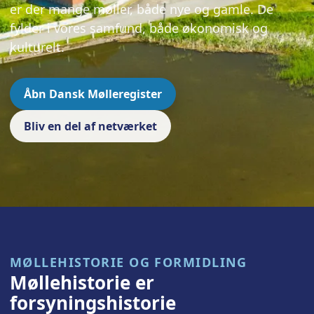
er der mange møller, både nye og gamle. De
fylder i vores samfund, både økonomisk og
kulturelt.
Åbn Dansk Mølleregister
Bliv en del af netværket
MØLLEHISTORIE OG FORMIDLING
Møllehistorie er
forsyningshistorie