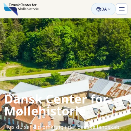
DA
Dansk Center for
Møllehistorie
Hvis du ser dig omkring i det danske landskab,