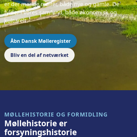
er der mange møller, både nye og gamle. De
fylder i vores samfund, både økonomisk og
kulturelt.
Åbn Dansk Mølleregister
Bliv en del af netværket
MØLLEHISTORIE OG FORMIDLING
Møllehistorie er
forsyningshistorie