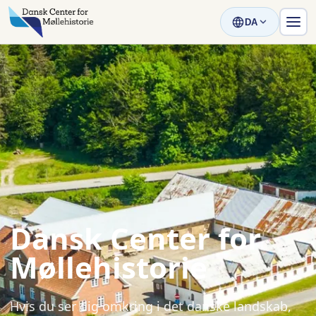
DA
Dansk Center for
Møllehistorie
Hvis du ser dig omkring i det danske landskab,