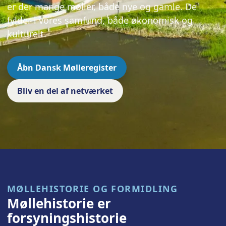
er der mange møller, både nye og gamle. De
fylder i vores samfund, både økonomisk og
kulturelt.
Åbn Dansk Mølleregister
Bliv en del af netværket
MØLLEHISTORIE OG FORMIDLING
Møllehistorie er
forsyningshistorie